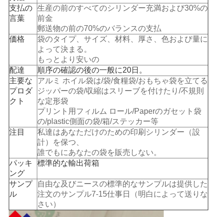
支払の
生産の前のすべてのシリンダー充満および30%の
地
言葉
前金
郵送物の前の70%のバランスの支払
図
価格
袋のタイプ、サイズ、材料、厚さ、色および量に
よって決まる。
もっとより安いの
配達
順序の確認の後の一般に20日。
PRIVACY
主要な
アルミ ホイル袋は/袋/食糧袋/おもちゃ袋を立てる
POLICY
プロダ
ジッパーの袋/収縮はスリーブを付けたり/不規則
クト
な定形袋
プリント用フィルム ロール/Paperのガセット袋
の/plastic側面の袋/箱/ステッカー等
注目
私達はあなただけのための印刷シリンダー（設
計）を保つ、
誰でもにあなたの袋を販売しない。
パッキ
標準的な輸出荷箱
ング
サンプ
自由な及びニースの標準的なサンプルは提供した
ル
注文のサンプル7-15仕事日（明白によって送りな
さい）