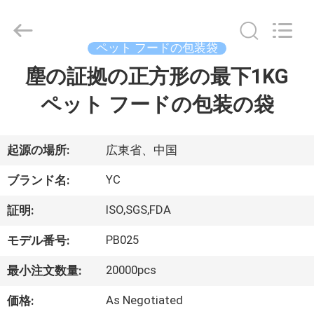
2021
-
2026
Guangzhou
Yucai
ペット フードの包装袋
Color
Printing
塵の証拠の正方形の最下1KG
家
Co.,
Ltd..
All
ペット フードの包装の袋
Rights
Reserved.
プ
ロ
起源の場所:
広東省、中国
ダ
YC
ブランド名:
ク
ISO,SGS,FDA
証明:
ト
PB025
モデル番号:
20000pcs
最小注文数量:
私
As Negotiated
価格: