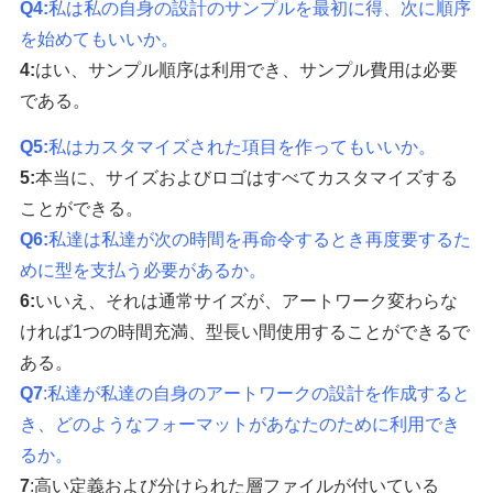
Q4
:
私は私の自身の設計のサンプルを最初に得、次に順序
を始めてもいいか。
4
:
はい、サンプル順序は利用でき、サンプル費用は必要
である。
Q5
:
私はカスタマイズされた項目を作ってもいいか。
5
:
本当に、
サイズおよびロゴはすべてカスタマイズする
ことができる。
Q6
:
私達は私達が次の時間を再命令するとき再度要するた
めに型を支払う必要があるか。
6
:
いいえ、それは
通常
サイズが、アートワーク
変わらな
ければ
1つの時間充満
、型長い間使用することができる
で
ある
。
Q7
:私達が私達の自身のアートワークの設計を作成すると
き、どのようなフォーマットがあなたのために利用でき
るか。
7
:
高い定義および
分けられた
層ファイルが付いている