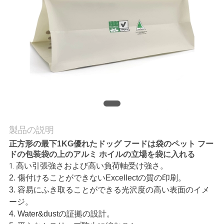
質
管
理
私
達
に
製品の説明
連
正方形の最下1KG優れたドッグ フードは袋のペット フー
ドの包装袋の上のアルミ ホイルの立場を袋に入れる
絡
高い引張強さおよび高い負荷軸受け強さ。
1.
し
2. 傷付けることができないExcellectの質の印刷。
3. 容易にふき取ることができる光沢度の高い表面のイメ
な
ージ。
4. Water&dustの証拠の設計。
さ