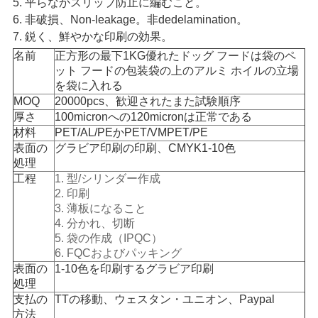
5. 平らなかスリップ防止に編むこと。
い
6. 非破損、Non-leakage。非dedelamination。
7.
鋭く、鮮やかな印刷の効果。
名前
正方形の最下1KG優れたドッグ フードは袋のペ
引
ット フードの包装袋の上のアルミ ホイルの立場
を袋に入れる
用
MOQ
20000pcs、歓迎されたまた試験順序
厚さ
100micronへの120micronは正常である
を
材料
PET/AL/PEかPET/VMPET/PE
表面の
グラビア印刷の印刷、CMYK1-10色
要
処理
工程
1. 型/シリンダー作成
求
2. 印刷
3. 薄板になること
し
4. 分かれ、切断
な
5. 袋の作成（IPQC）
6. FQCおよびパッキング
さ
表面の
1-10色を印刷するグラビア印刷
処理
い
支払の
TTの移動、ウェスタン・ユニオン、Paypal
方法