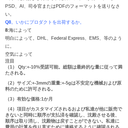
PSD、
AI
、
司令官またはPDF
の
フォーマットを送りなさ
い。
Q8
。
いかにプロダクトを出荷するか。
8
:
海によって
明白によって。DHL、Federal Express、EMS、等のよう
に。
空気によって
注目
（1） Qty:+-10%受諾可能。総額は最終的な量に従って満
たされる。
（2）サイズ:+-3mmの重量:+-5gは不安定な機械および原
料のために許可される。
（3）有効な価格:1か月
（4）項目がカスタマイズされるおよび私達が他に販売で
きないと同時に順序が支払済を確認し、沈殿させる後、
順序は取り消し、沈殿物は戻すことができない。私達に
費用の計算を作り直すために連絡するように確認される