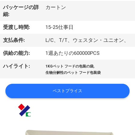
達
パッケージの詳
カートン
に
細:
つ
受渡し時間:
15-25仕事日
い
支払条件:
L/C、T/T、ウェスタン・ユニオン、
て
供給の能力:
1週あたりの600000PCS
,
ハイライト:
工
1KGペット フードの包装の袋
生物分解性のペット フード包装袋
場
旅
ベストプライス
行
品