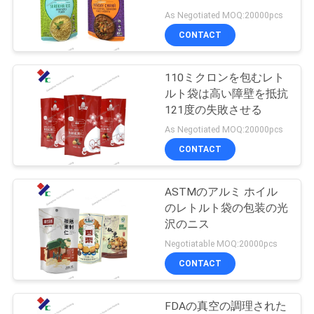
質
As Negotiated MOQ:20000pcs
管
CONTACT
83
理
ジッパーの袋を立
110ミクロンを包むレト
ルト袋は高い障壁を抵抗
てて下さい
私
121度の失敗させる
As Negotiated MOQ:20000pcs
達
CONTACT
に
連
ASTMのアルミ ホイル
21
のレトルト袋の包装の光
絡
沢のニス
レトルト袋の包装
Negotiatable MOQ:20000pcs
し
CONTACT
な
さ
FDAの真空の調理された