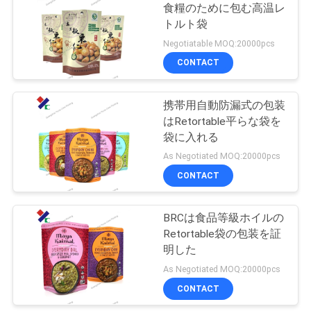
食糧のために包む高温レ
い
トルト袋
18
Negotiatable MOQ:20000pcs
CONTACT
引
クラフト紙の袋
用
携帯用自動防漏式の包装
はRetortable平らな袋を
を
袋に入れる
要
As Negotiated MOQ:20000pcs
CONTACT
求
12
ペット フードの包
し
BRCは食品等級ホイルの
な
Retortable袋の包装を証
装袋
明した
さ
As Negotiated MOQ:20000pcs
い
CONTACT