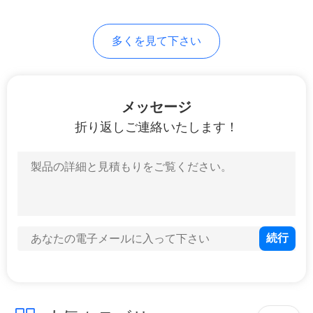
7
地
多くを見て下さい
冷たいシールのフ
図
ィルム
PRIVACY
メッセージ
POLICY
折り返しご連絡いたします！
23
口の袋の包装