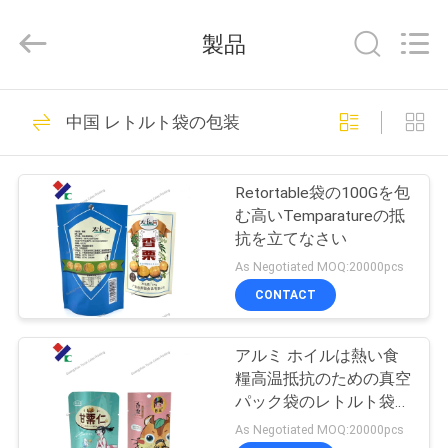
2021
-
2026
製品
Guangzhou
Yucai
Color
Printing
家
Co.,
30
Ltd..
中国 レトルト袋の包装
All
Rights
Reserved.
コーヒー包装袋
プ
Retortable袋の100Gを包
ロ
む高いTemparatureの抵
抗を立てなさい
ダ
As Negotiated MOQ:20000pcs
ク
CONTACT
44
ト
アルミ ホイルは熱い食
生物分解性の包装袋
糧高温抵抗のための真空
私
パック袋のレトルト袋を
薄板にした
As Negotiated MOQ:20000pcs