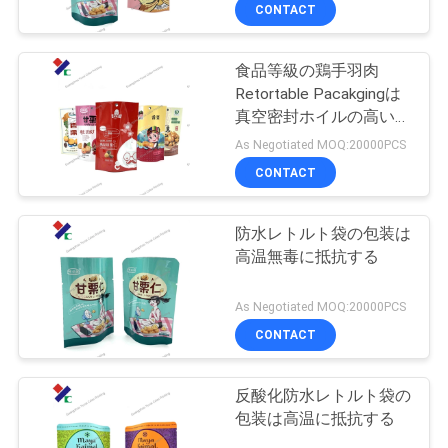
達
CONTACT
に
食品等級の鶏手羽肉
つ
23
Retortable Pacakgingは
い
再生利用できる包装
真空密封ホイルの高い障
壁を袋に入れる
As Negotiated MOQ:20000PCS
て
袋
CONTACT
工
防水レトルト袋の包装は
高温無毒に抵抗する
場
72
旅
As Negotiated MOQ:20000PCS
食品包装のフィル
CONTACT
行
ム ロール
反酸化防水レトルト袋の
品
包装は高温に抵抗する