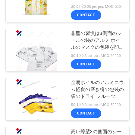
質
茶空袋を袋に入れる
$0.02-$0.05 per pcs MOQ:50000 PCS
管
CONTACT
83
理
ジッパーの袋を立
非塵の習慣は3側面のシ
ールの袋のアルミ ホイ
てて下さい
私
ルのマスクの包装を印刷
した
$0.1-$0.3 per pcs MOQ:50000 PC
達
CONTACT
に
連
金属ホイルのアルミニウ
21
ム軽食の磨き粉の包装の
絡
袋のドライ フルーツ
レトルト袋の包装
$0.1-$0.3 per pcs MOQ:50000 PC
し
CONTACT
な
さ
高い障壁3の側面のシー