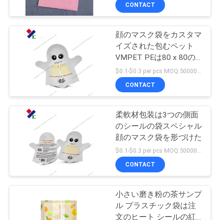
達
CONTACT
に
顔のマスク袋をカスタマ
つ
23
イズされた包むペット
い
再生利用できる包装
VMPET PEは80 x 80の
MM形づいた
$0.1-$0.3 per pcs MOQ:50000 PCS
て
袋
CONTACT
工
柔軟材包装は3つの側面
のシールの袋スペシャル
場
顔のマスク袋を形づけた
72
旅
$0.1-$0.3 per pcs MOQ:50000 PCS
食品包装のフィル
CONTACT
行
ム ロール
小さい磨き粉の茶サンプ
品
ル プラスチック袋は注
文のヒート シールの紅