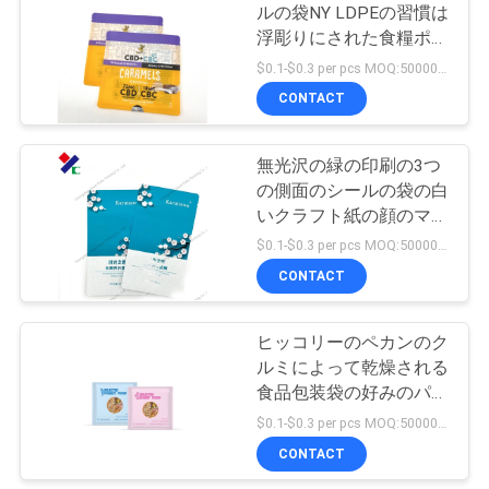
ルの袋NY LDPEの習慣は
い
浮彫りにされた食糧ポリ
18
袋の破損のノッチを印刷
$0.1-$0.3 per pcs MOQ:50000 PC
した
CONTACT
引
クラフト紙の袋
用
無光沢の緑の印刷の3つ
の側面のシールの袋の白
を
いクラフト紙の顔のマス
要
ク袋
$0.1-$0.3 per pcs MOQ:50000 PC
CONTACT
求
12
ペット フードの包
し
ヒッコリーのペカンのク
な
ルミによって乾燥される
装袋
食品包装袋の好みのパッ
さ
ク2g 3g 5g
$0.1-$0.3 per pcs MOQ:50000 PCS
い
CONTACT