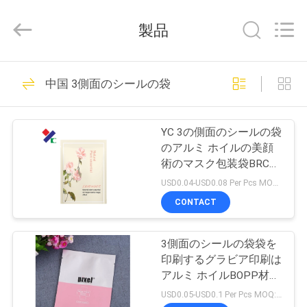
2021
-
2026
製品
Guangzhou
Yucai
Color
Printing
家
Co.,
30
Ltd..
中国 3側面のシールの袋
All
Rights
Reserved.
コーヒー包装袋
プ
YC 3の側面のシールの袋
ロ
のアルミ ホイルの美顔
術のマスク包装袋BRC
ダ
SGSは承認した
USD0.04-USD0.08 Per Pcs MOQ:50000pcs
ク
CONTACT
44
ト
3側面のシールの袋袋を
生物分解性の包装袋
印刷するグラビア印刷は
私
アルミ ホイルBOPP材料
を印刷した
USD0.05-USD0.1 Per Pcs MOQ:20000pcs