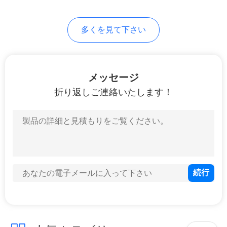
7
地
多くを見て下さい
冷たいシールのフ
図
ィルム
PRIVACY
メッセージ
POLICY
折り返しご連絡いたします！
23
口の袋の包装