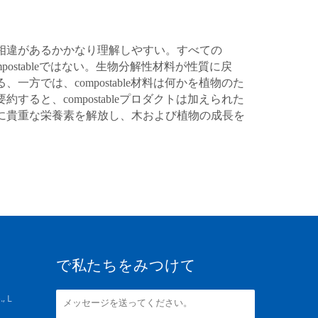
相違があるかかなり理解しやすい。すべての
mpostableではない。生物分解性材料が性質に戻
方では、compostable材料は何かを植物のた
ると、compostableプロダクトは加えられた
に貴重な栄養素を解放し、木および植物の成長を
で私たちをみつけて
, L