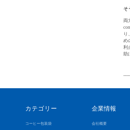
そ
両
c
り
め
利
助
--
カテゴリー
企業情報
コーヒー包装袋
会社概要