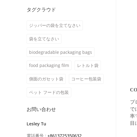
タグクラウド
ジッパーの袋を立てなさい
袋を立てなさい
biodegradable packaging bags
food packaging film
レトルト袋
側面のガセット袋
コーヒー包装袋
CO
ペット フードの包装
プ
お問い合わせ
で
率
目
Lesley Tu
電話番号 :
+8613725350632