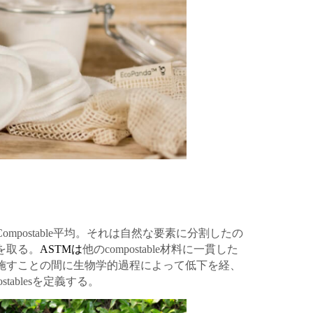
postable平均。それは自然な要素に分割したの
を取る。
ASTMは
他のcompostable材料に一貫した
施すことの間に生物学的過程によって低下を経、
ablesを定義する。