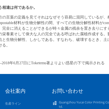
う相違は何であるか。
方の言葉の定義を見てそれはなぜそう容易に混同しているが、
ompostable材料が生物分解性の間、すべての生物分解性材料がco
、完全に消えることができるが時々金属の残余を置き去りにする、一
の栄養素そして偉大な人の完全である呼ばれた腐植作成する。要約す
点と生物分解性、しかしである。すなわち、破壊するとき、土
ける。
----2018年6月27日にToketemu著よりよい惑星の下で掲示される
会社案内
お問い合わせ
Guangzhou Yucai Color Printing Co.
生産ライン
td.