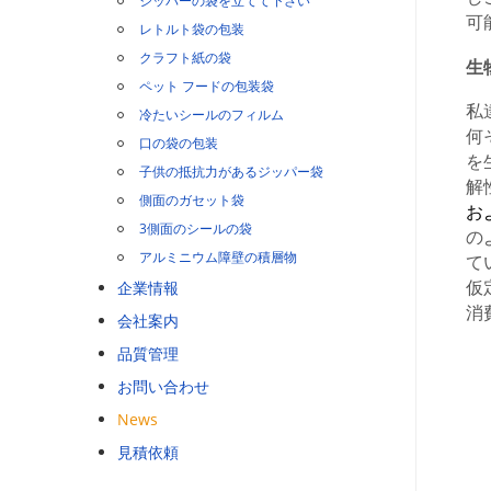
ジッパーの袋を立てて下さい
可
レトルト袋の包装
クラフト紙の袋
生
ペット フードの包装袋
私
冷たいシールのフィルム
何
口の袋の包装
を
子供の抵抗力があるジッパー袋
解
側面のガセット袋
お
3側面のシールの袋
の
アルミニウム障壁の積層物
て
企業情報
仮
消
会社案内
品質管理
お問い合わせ
News
見積依頼