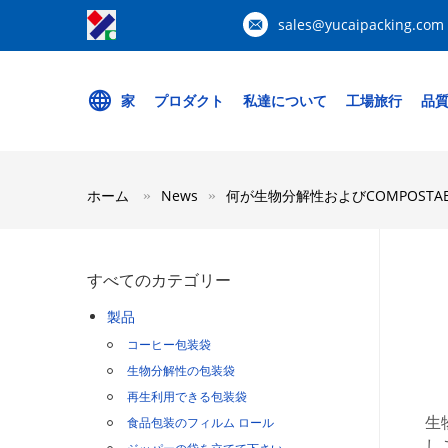
sales@yucaipacking.com
家
プロダクト
私達について
工場旅行
品
ホーム
News
何が生物分解性およびCOMPOSTA
すべてのカテゴリー
製品
コーヒー包装袋
生物分解性の包装袋
再生利用できる包装袋
食品包装のフィルム ロール
生
し