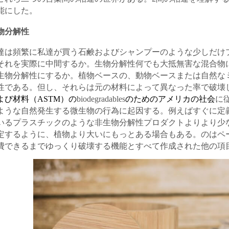
能にした。
物分解性
達は頻繁に私達が買う石鹸およびシャンプーのような少しだけ
それを実際に中間するか。生物分解性何でも大抵無害な混合物
生物分解性にするか。植物ベースの、動物ベースまたは自然な
性である。但し、それらは元の材料によって異なった率で破壊
よび材料（ASTM）の
biodegradables
のためのアメリカの社会
に
ような自然発生する微生物の行為に起因する。例えばすぐに定
いるプラスチックのような非生物分解性プロダクトよりより少
定するように、植物より大いにもっとある場合もある。のはペ
費できるまでゆっくり破壊する機能とすべて作成された他の項