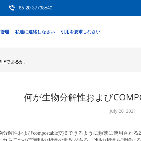
86-20-37738640
質管理
私達に連絡しなさい
引用を要求しなさい
BLEであるか。
何が生物分解性およびCOMPO
July 20, 2021
物分解性およびcompostable交換できるように頻繁に使用さ
これら二つの言葉間の相違の世界がある。2間の相違を理解す