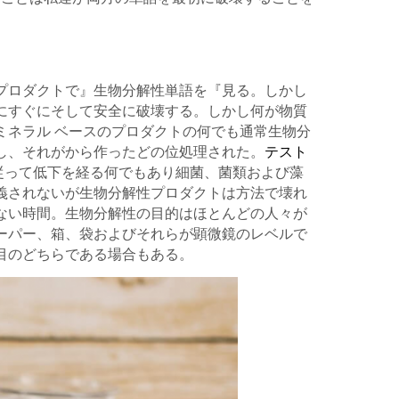
プロダクトで』生物分解性単語を『見る。しかし
にすぐにそして安全に破壊する。しかし何が物質
ミネラル ベースのプロダクトの何でも通常生物分
し、それがから作ったどの位処理された。
テスト
従って低下を経る何でもあり細菌、菌類および藻
義されないが生物分解性プロダクトは方法で壊れ
ない時間。生物分解性の目的はほとんどの人々が
ーパー、箱、袋およびそれらが顕微鏡のレベルで
目のどちらである場合もある。