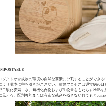
MPOSTABLE
ロダクトが合成物の環境の自然な要素に分割することができるCom
により環境に害を引き起こさない。故障プロセスは通常約90日
で二酸化炭素、水、無機化合物および生物量をもたらす堆肥を
に見える、区別可能または有毒な残余を残さない何でもとcompost