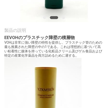
質
管
理
製品の説明
私
EEVOHのプラスチック障壁の積層物
VOHは非常に強い障壁の特性を提供し、プラスチック管のための
達
最も推薦された障壁の中の1である。これは理想的に基づいて高
い粘着性に媒体を持っている化粧品クリーム及びゲル食品および
特定の産業化学薬品を両方詰めるために適する。
に
連
絡
し
な
さ