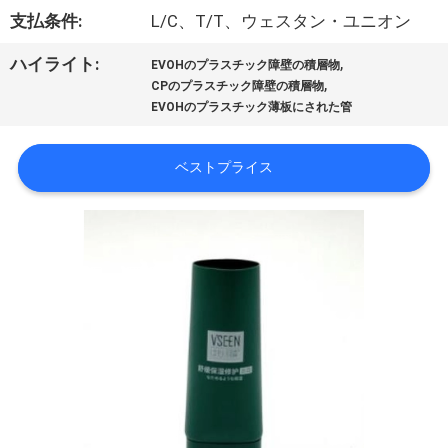
達
支払条件:
L/C、T/T、ウェスタン・ユニオン
に
,
ハイライト:
EVOHのプラスチック障壁の積層物
つ
,
CPのプラスチック障壁の積層物
EVOHのプラスチック薄板にされた管
い
て
ベストプライス
工
場
旅
行
品