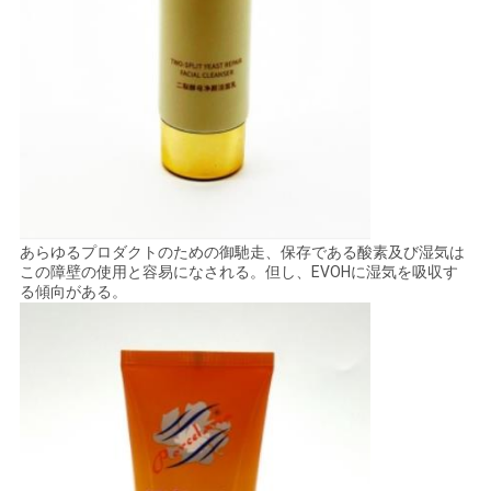
い
引
用
を
要
あらゆるプロダクトのための御馳走、保存である酸素及び湿気は
この障壁の使用と容易になされる。但し、EVOHに湿気を吸収す
求
る傾向がある。
し
な
さ
い