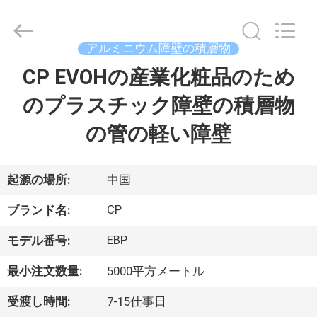
2021
-
2026
Guangzhou
Yucai
アルミニウム障壁の積層物
Color
Printing
CP EVOHの産業化粧品のため
家
Co.,
Ltd..
All
のプラスチック障壁の積層物
Rights
Reserved.
プ
の管の軽い障壁
ロ
ダ
起源の場所:
中国
ク
CP
ブランド名:
ト
EBP
モデル番号:
最小注文数量:
5000平方メートル
私
受渡し時間:
7-15仕事日